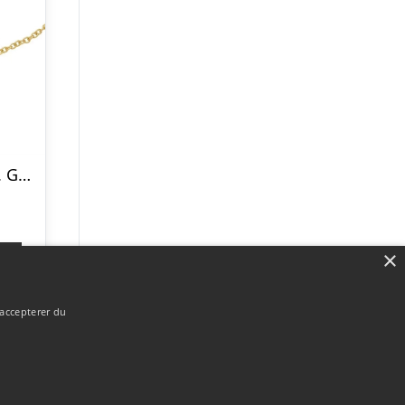
Armbånd i 14 kt. Guld 14 cm. – Mulighed for gravering
×
p
 accepterer du