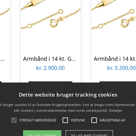
Armbånd i 14 kt. Guld 12 cm – Mulighed for gravering
Armbånd i 14 kt. Guld fra 12 til 14 cm. – Mulighed for gravering
kr.
2.900,00
kr.
3.200,00
Gå til shop
Gå til sho
Dette website bruger tracking cookies
 bruger cookies til at forbedre brugeroplevelsen. Ved at bruge vores hjemmeside
alle cookies i overensstemmelse med vores cookiepolitik.
Detaljer
STRENGT NØDVENDIGE
YDEEVNE
MÅLRETNING AF
TILLAD COOKIES
TILLAD IKKE COOKIES