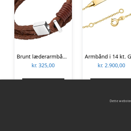
Brunt læderarmbånd med Stållås 21 cm – Mulighed for gravering
kr.
325,00
kr.
2.900,00
Gå til shop
Gå til shop
Dette websted